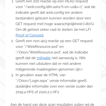
Geeft een 200 reactie op een HEAD request
voor “/web.config.i18n.ashx?l=en-us&v=1”, wat de
indicatie geeft dat web.config (en andere
bestanden) gelezen kunnen worden door een
GET request met hoge waarschijnlijkheid (>80%).
Om dit geheel zeker vast te stellen zie het LFI
Proof of Concept
.
Geeft een non-403 reactie op een GET request
voor “/WebResource.axd” en
“/Orion/WebResource.axd”, wat de indicatie
geeft dat de
mitigatie
niet aanwezig is. (We
kunnen niet uitsluiten dat er niet andere
mitigerende maatregelen genomen zijn.)
In gevallen waar de HTML van
“/Orion/Login.aspx” versie informatie geeft,
duidelijke informatie over een versie ouder dan
2019.4 HF6 of 2020.2.1 HF2.
Aan de hand van deze scan resultaten zullen wij de