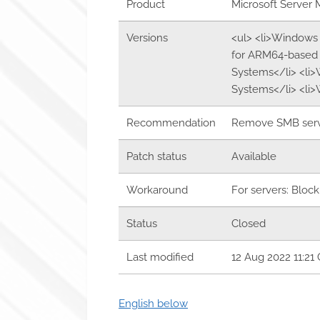
Product
Microsoft Server 
Versions
<ul> <li>Windows 
for ARM64-based S
Systems</li> <li
Systems</li> <li>W
Recommendation
Remove SMB servic
Patch status
Available
Workaround
For servers: Block
Status
Closed
Last modified
12 Aug 2022 11:21
English below