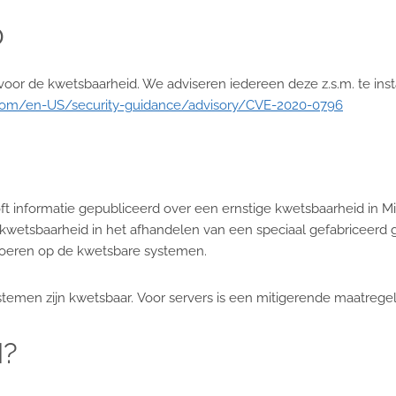
0
oor de kwetsbaarheid. We adviseren iedereen deze z.s.m. te instal
t.com/en-US/security-guidance/advisory/CVE-2020-0796
ft informatie gepubliceerd over een ernstige kwetsbaarheid in M
ow kwetsbaarheid in het afhandelen van een speciaal gefabriceer
voeren op de kwetsbare systemen.
stemen zijn kwetsbaar. Voor servers is een mitigerende maatregele
?