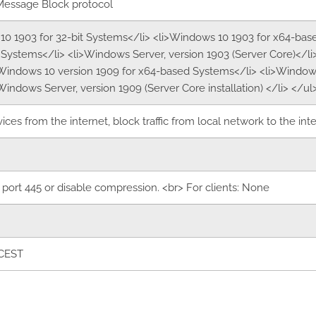
Message Block protocol
10 1903 for 32-bit Systems</li> <li>Windows 10 1903 for x64-ba
ystems</li> <li>Windows Server, version 1903 (Server Core)</li>
>Windows 10 version 1909 for x64-based Systems</li> <li>Windo
indows Server, version 1909 (Server Core installation) </li> </ul
es from the internet, block traffic from local network to the int
 port 445 or disable compression. <br> For clients: None
 CEST