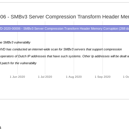
06 - SMBv3 Server Compression Transform Header Mem
D-2020-00006 - SMBv3 Server Compression Transform Header Memory Corruption (268 d
the SMBv3 vulnerability
DIVD has conducted an internet-wide scan for SMBv3 servers that support compression
 operators of Dutch IP addresses that have such systems. Other Ip addresses will be dealt wi
patch for the vulnerability
1 Jun 2020
1 Jul 2020
1 Aug 2020
1 Sep 2020
1 Oc
0