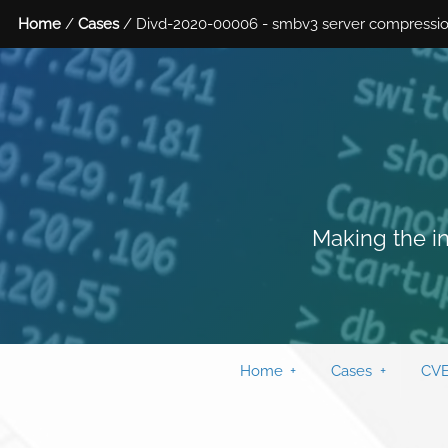
Home
/
Cases
/ Divd-2020-00006 - smbv3 server compressio
Making the in
Home
Cases
CVE