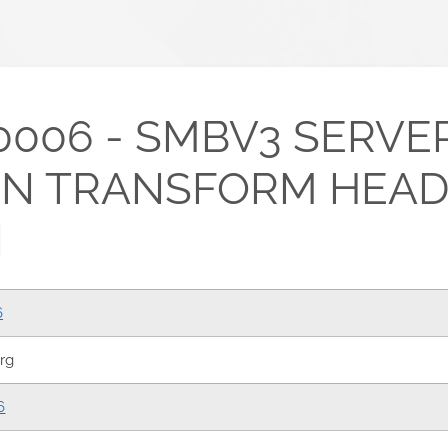
0006 - SMBV3 SERVE
ON TRANSFORM HEA
N
6
rg
6