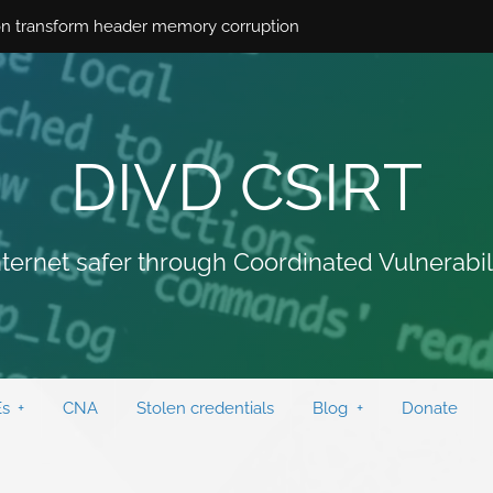
n transform header memory corruption
DIVD CSIRT
ternet safer through Coordinated Vulnerabil
s
CNA
Stolen credentials
Blog
Donate