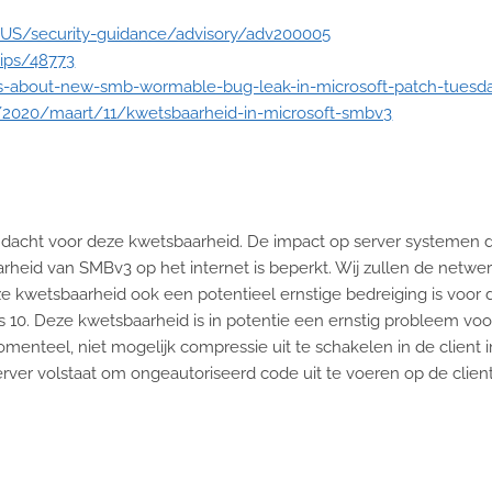
n-US/security-guidance/advisory/adv200005
/ips/48773
ils-about-new-smb-wormable-bug-leak-in-microsoft-patch-tuesd
/2020/maart/11/kwetsbaarheid-in-microsoft-smbv3
cht voor deze kwetsbaarheid. De impact op server systemen die b
rheid van SMBv3 op het internet is beperkt. Wij zullen de netw
 kwetsbaarheid ook een potentieel ernstige bedreiging is voor 
0. Deze kwetsbaarheid is in potentie een ernstig probleem voor
omenteel, niet mogelijk compressie uit te schakelen in de clie
rver volstaat om ongeautoriseerd code uit te voeren op de client