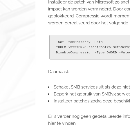
Installeer de patch van Microsoft zo sn
impact kan worden verminderd. Door co
geblokkeerd. Compressie wordt momentee
worden gerealiseerd door het volgende
'Set-ItemProperty -Path

"HKLM:\SYSTEM\CurrentControlSet\Servi
Daarnaast:
Schakel SMB services uit als deze niet 
Beperk het gebruik van SMBv3 servic
Installeer patches zodra deze besch
Er is verder nog geen gedetailleerde in
hier te vinden: