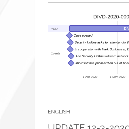
DIVD-2020-000
DIV
Case
Case opened
Security Holtine asks for attention for 
In cooperation with Mark Schloesser, 
Events
The Security Hotline will warn network
Microsoft has published an out-of-band 
1 Apr 2020
1 May 2020
ENGLISH
UPDATE 12-3-202