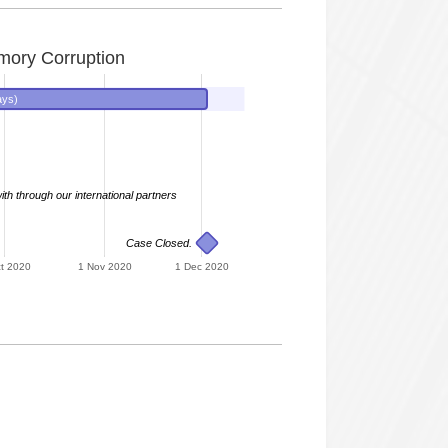
ory Corruption
ays)
th through our international partners
Case Closed.
t 2020
1 Nov 2020
1 Dec 2020