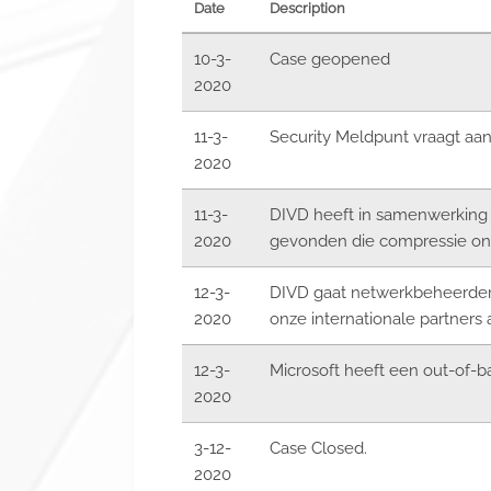
Date
Description
10-3-
Case geopened
2020
11-3-
Security Meldpunt vraagt a
2020
11-3-
DIVD heeft in samenwerking 
2020
gevonden die compressie o
12-3-
DIVD gaat netwerkbeheerders
2020
onze internationale partners
12-3-
Microsoft heeft een out-of-b
2020
3-12-
Case Closed.
2020