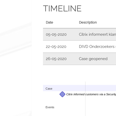
TIMELINE
Date
Description
05-05-2020
Citrix informeert kla
22-05-2020
DIVD Onderzoekers 
26-05-2020
Case geopened
Case
Citrix informed customers via a Security 
Events