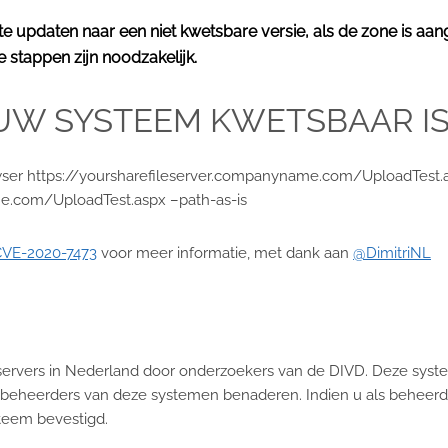
 te updaten naar een niet kwetsbare versie, als de zone is a
 stappen zijn noodzakelijk.
 UW SYSTEEM KWETSBAAR I
wser https://yoursharefileserver.companyname.com/UploadTest.a
me.com/UploadTest.aspx –path-as-is
CVE-2020-7473
voor meer informatie, met dank aan
@DimitriNL
 servers in Nederland door onderzoekers van de DIVD. Deze syst
en de beheerders van deze systemen benaderen. Indien u als behee
teem bevestigd.