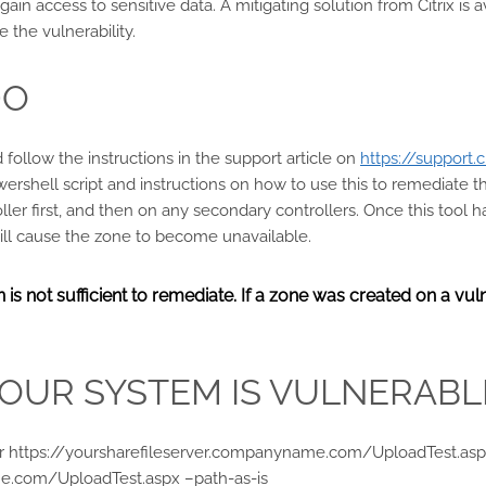
 gain access to sensitive data. A mitigating solution from Citrix is 
 the vulnerability.
DO
 follow the instructions in the support article on
https://support.
powershell script and instructions on how to use this to remediate th
ller first, and then on any secondary controllers. Once this tool
will cause the zone to become unavailable.
is not sufficient to remediate. If a zone was created on a vul
YOUR SYSTEM IS VULNERABL
er https://yoursharefileserver.companyname.com/UploadTest.aspx
me.com/UploadTest.aspx –path-as-is