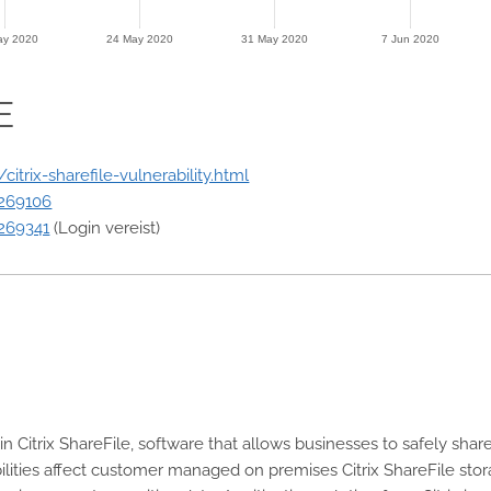
ay 2020
24 May 2020
31 May 2020
7 Jun 2020
E
trix-sharefile-vulnerability.html
X269106
X269341
(Login vereist)
in Citrix ShareFile, software that allows businesses to safely sha
ities affect customer managed on premises Citrix ShareFile stor