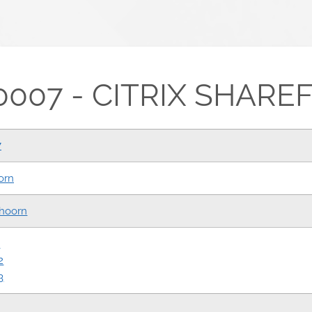
007 - CITRIX SHAREF
7
orn
hoorn
3
2
3