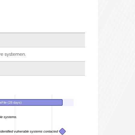
re systemen.
eFile (28 days)
ble systems.
 identified vulnerable systems contacted