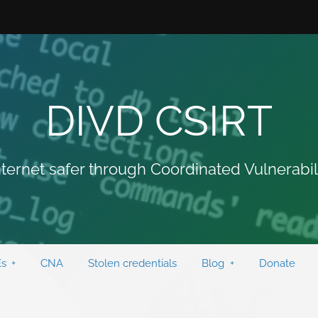
DIVD CSIRT
ternet safer through Coordinated Vulnerabil
s
CNA
Stolen credentials
Blog
Donate