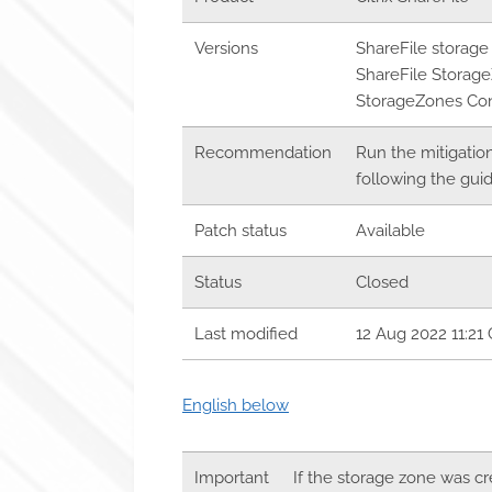
Versions
ShareFile storage 
ShareFile StorageZ
StorageZones Con
Recommendation
Run the mitigatio
following the guid
Patch status
Available
Status
Closed
Last modified
12 Aug 2022 11:21
English below
Important
If the storage zone was cr