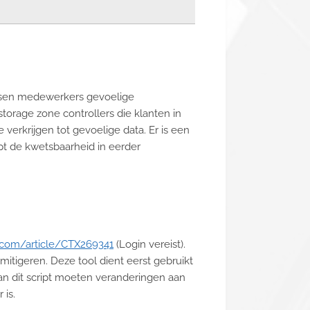
tussen medewerkers gevoelige
orage zone controllers die klanten in
erkrijgen tot gevoelige data. Er is een
lpt de kwetsbaarheid in eerder
ix.com/article/CTX269341
(Login vereist).
 mitigeren. Deze tool dient eerst gebruikt
an dit script moeten veranderingen aan
 is.