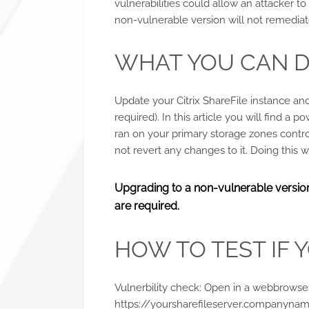
vulnerabilities could allow an attacker to
non-vulnerable version will not remediate
WHAT YOU CAN 
Update your Citrix ShareFile instance and
required). In this article you will find a 
ran on your primary storage zones contro
not revert any changes to it. Doing this 
Upgrading to a non-vulnerable version 
are required.
HOW TO TEST IF 
Vulnerbility check: Open in a webbrows
https://yoursharefileserver.companyna