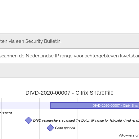
nten via een Security Bulletin.
scannen de Nederlandse IP range voor achtergebleven kwetsba
DIVD-2020-00007 - Citrix ShareFile
DIVD-2020-00007 - Citrix Shar
Bulletin.
DIVD researchers scanned the Dutch IP range for left-behind vulnera
Case opened
All owners of