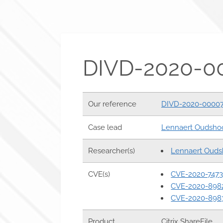
DIVD-2020-00
Our reference
DIVD-2020-0000
Case lead
Lennaert Oudsho
Researcher(s)
Lennaert Ouds
CVE(s)
CVE-2020-747
CVE-2020-898
CVE-2020-898
Product
Citrix ShareFile