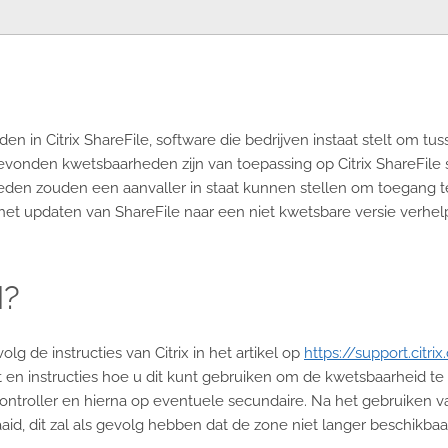
n in Citrix ShareFile, software die bedrijven instaat stelt om 
vonden kwetsbaarheden zijn van toepassing op Citrix ShareFile st
n zouden een aanvaller in staat kunnen stellen om toegang te v
el het updaten van ShareFile naar een niet kwetsbare versie verhe
?
olg de instructies van Citrix in het artikel op
https://support.citr
ipt en instructies hoe u dit kunt gebruiken om de kwetsbaarheid te
ontroller en hierna op eventuele secundaire. Na het gebruiken v
id, dit zal als gevolg hebben dat de zone niet langer beschikbaar