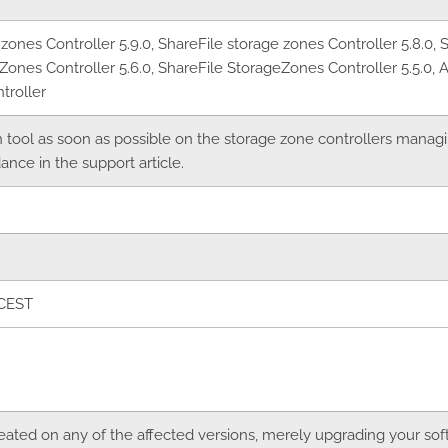
zones Controller 5.9.0, ShareFile storage zones Controller 5.8.0, S
ones Controller 5.6.0, ShareFile StorageZones Controller 5.5.0, Al
troller
n tool as soon as possible on the storage zone controllers mana
ance in the support article.
 CEST
eated on any of the affected versions, merely upgrading your soft