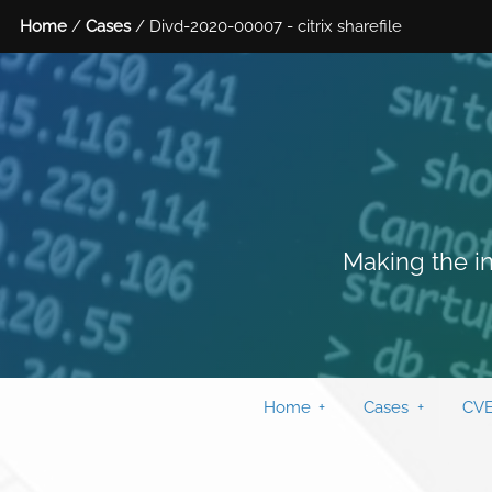
Home
/
Cases
/ Divd-2020-00007 - citrix sharefile
Making the in
Home
Cases
CVE